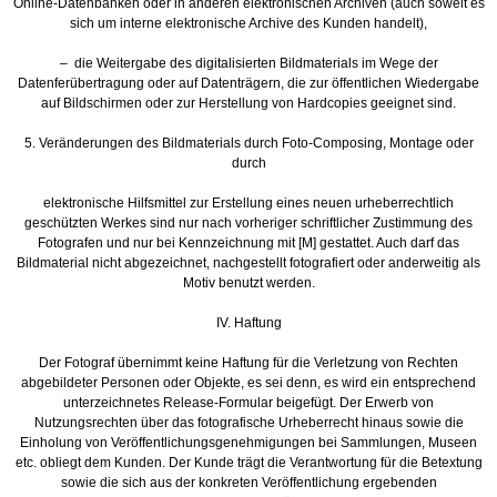
Online-Datenbanken oder in anderen elektronischen Archiven (auch soweit es
sich um interne elektronische Archive des Kunden handelt),
– die Weitergabe des digitalisierten Bildmaterials im Wege der
Datenferübertragung oder auf Datenträgern, die zur öffentlichen Wiedergabe
auf Bildschirmen oder zur Herstellung von Hardcopies geeignet sind.
5. Veränderungen des Bildmaterials durch Foto-Composing, Montage oder
durch
elektronische Hilfsmittel zur Erstellung eines neuen urheberrechtlich
geschützten Werkes sind nur nach vorheriger schriftlicher Zustimmung des
Fotografen und nur bei Kennzeichnung mit [M] gestattet. Auch darf das
Bildmaterial nicht abgezeichnet, nachgestellt fotografiert oder anderweitig als
Motiv benutzt werden.
IV. Haftung
Der Fotograf übernimmt keine Haftung für die Verletzung von Rechten
abgebildeter Personen oder Objekte, es sei denn, es wird ein entsprechend
unterzeichnetes Release-Formular beigefügt. Der Erwerb von
Nutzungsrechten über das fotografische Urheberrecht hinaus sowie die
Einholung von Veröffentlichungsgenehmigungen bei Sammlungen, Museen
etc. obliegt dem Kunden. Der Kunde trägt die Verantwortung für die Betextung
sowie die sich aus der konkreten Veröffentlichung ergebenden