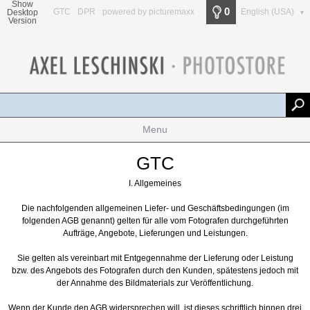
Show
0
GTC
DPR
powered by picturemaxx
English (USA)
Desktop
▼
Version
Menu
GTC
I. Allgemeines
Die nachfolgenden allgemeinen Liefer- und Geschäftsbedingungen (im
folgenden AGB genannt) gelten für alle vom Fotografen durchgeführten
Aufträge, Angebote, Lieferungen und Leistungen.
Sie gelten als vereinbart mit Entgegennahme der Lieferung oder Leistung
bzw. des Angebots des Fotografen durch den Kunden, spätestens jedoch mit
der Annahme des Bildmaterials zur Veröffentlichung.
Wenn der Kunde den AGB widersprechen will, ist dieses schriftlich binnen drei