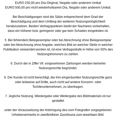
EURO 250,00 pro Dia-Original, Negativ oder anderem Unikat
EURO 500,00 pro nicht wiederholbarem Dia, Negativ oder anderem Unikat.
Bei Beschädigungen sind die Sätze entsprechend dem Grad der
Beschädigung und dem Umfang der weiteren Nutzungsmöglichkeit
herabzusetzen. Beiden Vertragsparteien bleibt der Nachweis vorbehalten,
dass ein höherer bzw. geringerer oder gar kein Schaden eingetreten ist.
5. Bei fehlendem Belegexemplar oder bei Abrechnung ohne Belegexemplar
oder bei Abrechnung ohne Angabe, welches Bild an welcher Stelle in welcher
Publikation verwendet worden ist, ist eine Vertragsstrafe in Höhe von 50% des
Nutzungshonorars zu zahlen.
6. Durch die in Ziffer VII. vorgesehenen Zahlungen werden keinerlei
Nutzungsrechte begründet.
6. Der Kunde ist nicht berechtigt, die ihm eingeräumten Nutzungsrechte ganz
oder teilweise auf Dritte, auch nicht auf andere Konzern- oder
Tochterunternehmen, zu übertragen.
7. Jegliche Nutzung, Wiedergabe oder Weitergabe des Bildmaterials ist nur
gestattet
unter der Voraussetzung der Anbringung des vom Fotografen vorgegebenen
Urhebervermerks in zweifelsfreier Zuordnung zum jeweiligen Bild.