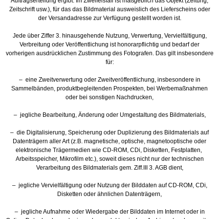
Auftragserteilung ergibt. Im Zweifelsfall ist maßgeblich das Objekt (Zeitung,
Zeitschrift usw.), für das das Bildmaterial ausweislich des Lieferscheins oder
der Versandadresse zur Verfügung gestellt worden ist.
Jede über Ziffer 3. hinausgehende Nutzung, Verwertung, Vervielfältigung,
Verbreitung oder Veröffentlichung ist honorarpflichtig und bedarf der
vorherigen ausdrücklichen Zustimmung des Fotografen. Das gilt insbesondere
für:
– eine Zweitverwertung oder Zweitveröffentlichung, insbesondere in
Sammelbänden, produktbegleitenden Prospekten, bei Werbemaßnahmen
oder bei sonstigen Nachdrucken,
– jegliche Bearbeitung, Änderung oder Umgestaltung des Bildmaterials,
– die Digitalisierung, Speicherung oder Duplizierung des Bildmaterials auf
Datenträgern aller Art (z.B. magnetische, optische, magnetooptische oder
elektronische Trägermedien wie CD-ROM, CDi, Disketten, Festplatten,
Arbeitsspeicher, Mikrofilm etc.), soweit dieses nicht nur der technischen
Verarbeitung des Bildmaterials gem. Ziff.III 3. AGB dient,
– jegliche Vervielfältigung oder Nutzung der Bilddaten auf CD-ROM, CDi,
Disketten oder ähnlichen Datenträgern,
– jegliche Aufnahme oder Wiedergabe der Bilddaten im Internet oder in