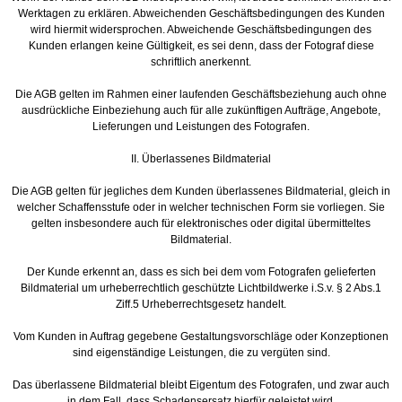
Werktagen zu erklären. Abweichenden Geschäftsbedingungen des Kunden
wird hiermit widersprochen. Abweichende Geschäftsbedingungen des
Kunden erlangen keine Gültigkeit, es sei denn, dass der Fotograf diese
schriftlich anerkennt.
Die AGB gelten im Rahmen einer laufenden Geschäftsbeziehung auch ohne
ausdrückliche Einbeziehung auch für alle zukünftigen Aufträge, Angebote,
Lieferungen und Leistungen des Fotografen.
II. Überlassenes Bildmaterial
Die AGB gelten für jegliches dem Kunden überlassenes Bildmaterial, gleich in
welcher Schaffensstufe oder in welcher technischen Form sie vorliegen. Sie
gelten insbesondere auch für elektronisches oder digital übermitteltes
Bildmaterial.
Der Kunde erkennt an, dass es sich bei dem vom Fotografen gelieferten
Bildmaterial um urheberrechtlich geschützte Lichtbildwerke i.S.v. § 2 Abs.1
Ziff.5 Urheberrechtsgesetz handelt.
Vom Kunden in Auftrag gegebene Gestaltungsvorschläge oder Konzeptionen
sind eigenständige Leistungen, die zu vergüten sind.
Das überlassene Bildmaterial bleibt Eigentum des Fotografen, und zwar auch
in dem Fall, dass Schadensersatz hierfür geleistet wird.