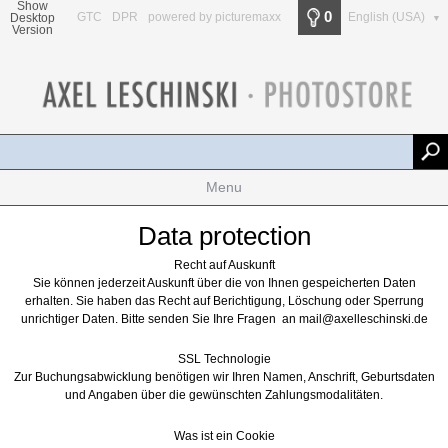
Show
0
GTC
DPR
powered by picturemaxx
English (USA)
Desktop
▼
Version
Menu
Data protection
Recht auf Auskunft
Sie können jederzeit Auskunft über die von Ihnen gespeicherten Daten
erhalten. Sie haben das Recht auf Berichtigung, Löschung oder Sperrung
unrichtiger Daten. Bitte senden Sie Ihre Fragen an mail@axelleschinski.de
SSL Technologie
Zur Buchungsabwicklung benötigen wir Ihren Namen, Anschrift, Geburtsdaten
und Angaben über die gewünschten Zahlungsmodalitäten.
Was ist ein Cookie