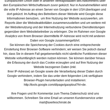
Europäischen Union oder in anderen Vertragsstaaten des Abkommens über
den Europäischen Wirtschaftsraum zuvor gekürzt. Nur in Ausnahmefällen wird
die volle IP-Adresse an einen Server von Google in den USA übertragen und
dort gekürzt. Im Auftrag des Betreibers dieser Website wird Google diese
Informationen benutzen, um Ihre Nutzung der Website auszuwerten, um
Reports über die Websiteaktivitäten zusammenzustellen und um weitere mit
der Websitenutzung und der Internetnutzung verbundene Dienstleistungen
gegenüber dem Websitebetreiber zu erbringen. Die im Rahmen von Google
Analytics von Ihrem Browser übermittelte IP-Adresse wird nicht mit anderen
Daten von Google zusammengeführt.
Sie können die Speicherung der Cookies durch eine entsprechende
Einstellung Ihrer Browser-Software verhindern; wir weisen Sie jedoch darauf
hin, dass Sie in diesem Fall gegebenenfalls nicht sämtliche Funktionen dieser
Website vollumfänglich werden nutzen können. Sie können darüber hinaus
die Erfassung der durch das Cookie erzeugten und auf Ihre Nutzung der
Website bezogenen Daten (inkl.
Ihrer IP-Adresse) an Google sowie die Verarbeitung dieser Daten durch
Google verhindern, indem Sie das unter dem folgenden Link verfügbare
Browser-Plugin herunterladen und installieren:
http://tools.google.com/dlpage/gaoptout?hl=de.
Ihre Fragen und Ihr Kommentar zum Thema Datenschutz sind uns
willkommen. Schreiben Sie eine Email an unseren Kundenservice unter
mail@axelleschinski.de